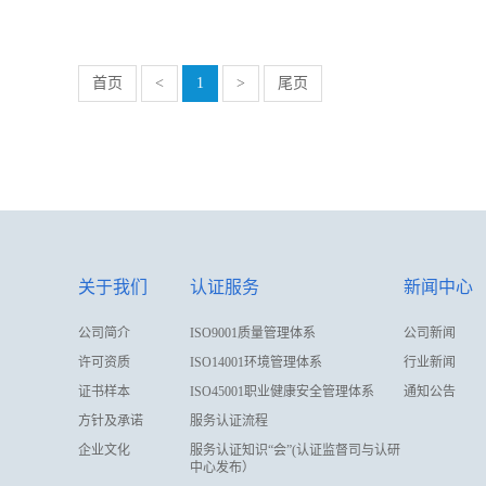
首页
<
1
>
尾页
关于我们
认证服务
新闻中心
公司简介
ISO9001质量管理体系
公司新闻
许可资质
ISO14001环境管理体系
行业新闻
证书样本
ISO45001职业健康安全管理体系
通知公告
方针及承诺
服务认证流程
企业文化
服务认证知识“会”(认证监督司与认研
中心发布）